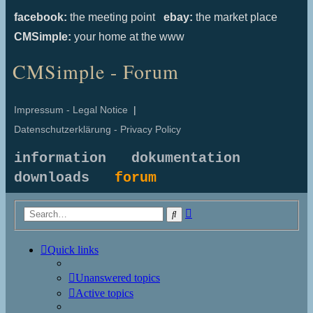
facebook:
the meeting point
ebay:
the market place
CMSimple:
your home at the www
CMSimple - Forum
Impressum - Legal Notice
|
Datenschutzerklärung - Privacy Policy
information
dokumentation
downloads
forum
Advanced
Search
search
Quick links
Unanswered topics
Active topics