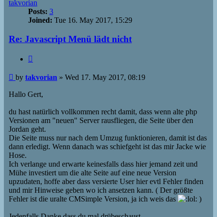
takvorian
Posts:
3
Joined:
Tue 16. May 2017, 15:29
Re: Javascript Menü lädt nicht
Quote
Post
by
takvorian
»
Wed 17. May 2017, 08:19
Hallo Gert,
du hast natürlich vollkommen recht damit, dass wenn alte php
Versionen am "neuen" Server rausfliegen, die Seite über den
Jordan geht.
Die Seite muss nur nach dem Umzug funktionieren, damit ist das
dann erledigt. Wenn danach was schiefgeht ist das mir Jacke wie
Hose.
Ich verlange und erwarte keinesfalls dass hier jemand zeit und
Mühe investiert um die alte Seite auf eine neue Version
upzudaten, hoffe aber dass versierte User hier evtl Fehler finden
und mir Hinweise geben wo ich ansetzen kann. ( Der größte
Fehler ist die uralte CMSimple Version, ja ich weis das
)
Jedenfalls Danke dass du mal drübeschaust.