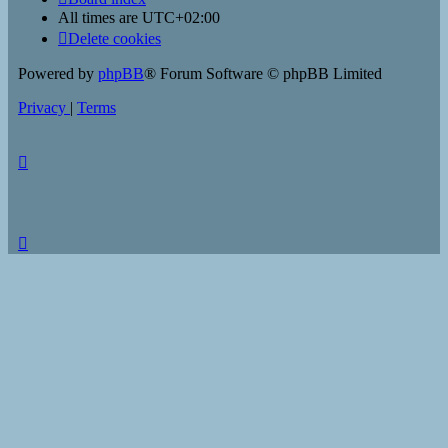
All times are
UTC+02:00
Delete cookies
Powered by
phpBB
® Forum Software © phpBB Limited
Privacy
|
Terms