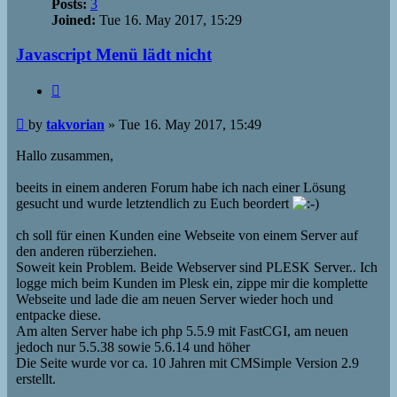
Posts:
3
Joined:
Tue 16. May 2017, 15:29
Javascript Menü lädt nicht
Quote
Post
by
takvorian
»
Tue 16. May 2017, 15:49
Hallo zusammen,
beeits in einem anderen Forum habe ich nach einer Lösung
gesucht und wurde letztendlich zu Euch beordert
ch soll für einen Kunden eine Webseite von einem Server auf
den anderen rüberziehen.
Soweit kein Problem. Beide Webserver sind PLESK Server.. Ich
logge mich beim Kunden im Plesk ein, zippe mir die komplette
Webseite und lade die am neuen Server wieder hoch und
entpacke diese.
Am alten Server habe ich php 5.5.9 mit FastCGI, am neuen
jedoch nur 5.5.38 sowie 5.6.14 und höher
Die Seite wurde vor ca. 10 Jahren mit CMSimple Version 2.9
erstellt.