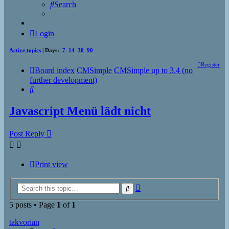
Search
Login
Active topics
| Days:
7
14
30
90
Register
Board index
CMSimple
CMSimple up to 3.4 (no
further development)
Search
Javascript Menü lädt nicht
Post Reply
Print view
Advanced
Search
search
5 posts • Page
1
of
1
takvorian