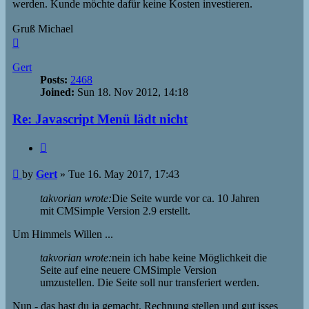
werden. Kunde möchte dafür keine Kosten investieren.
Gruß Michael
Top
Gert
Posts:
2468
Joined:
Sun 18. Nov 2012, 14:18
Re: Javascript Menü lädt nicht
Quote
Post
by
Gert
»
Tue 16. May 2017, 17:43
takvorian wrote:
Die Seite wurde vor ca. 10 Jahren
mit CMSimple Version 2.9 erstellt.
Um Himmels Willen ...
takvorian wrote:
nein ich habe keine Möglichkeit die
Seite auf eine neuere CMSimple Version
umzustellen. Die Seite soll nur transferiert werden.
Nun - das hast du ja gemacht. Rechnung stellen und gut isses