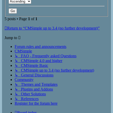
5 posts • Page
1
of
1
Return to “CMSimple up to 3.4 (no further development)”
Jump to
Forum rules and announcements
CMSimple
↳ FAQ - Frequently asked Questions
↳ CMSimple 4.0 and higher
↳ CMSimple Basic
↳ CMSimple up to 3.4 (no further development)
↳ General Discussions
Community
↳ Themes and Templates
↳ Plugins and Addons
↳ Other Solutions
↳ References
Register for the forum here
Board index