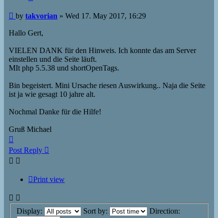
Post
by
takvorian
»
Wed 17. May 2017, 16:29
Hallo Gert,
VIELEN DANK für den Hinweis. Ich konnte das am Server
einstellen und die Seite läuft.
MIt php 5.5.38 und shortOpenTags.
Bin begeistert. Mini Ursache riesen Auswirkung.. Naja die Seite
ist ja wie gesagt 10 jahre alt.
Nochmal Danke für die Hilfe!
Gruß Michael
Top
Post Reply
Print view
Display:
Sort by:
Direction: