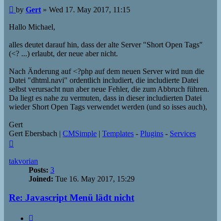
Post
by
Gert
»
Wed 17. May 2017, 11:15
Hallo Michael,
alles deutet darauf hin, dass der alte Server "Short Open Tags"
(<? ...) erlaubt, der neue aber nicht.
Nach Änderung auf <?php auf dem neuen Server wird nun die
Datei "dhtml.navi" ordentlich includiert, die includierte Datei
selbst verursacht nun aber neue Fehler, die zum Abbruch führen.
Da liegt es nahe zu vermuten, dass in dieser includierten Datei
wieder Short Open Tags verwendet werden (und so isses auch),
Gert
Gert Ebersbach |
CMSimple
|
Templates
-
Plugins
-
Services
Top
takvorian
Posts:
3
Joined:
Tue 16. May 2017, 15:29
Re: Javascript Menü lädt nicht
Quote