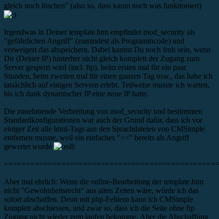
gleich noch löschen" (also so, dass kaum noch was funktioniert)
Irgendwas in Deiner template.htm empfindet mod_security als
"gefährlichen Angriff" (zumindest als Programmcode) und
verweigert das abspeichern. Dabei kannst Du noch froh sein, wenn
Dir (Deiner IP) hinterher nicht gleich komplett der Zugang zum
Server gesperrt wird (incl. ftp), beim ersten mal für ein paar
Stunden, beim zweiten mal für einen ganzen Tag usw., das habe ich
tatsächlich auf einigen Servern erlebt. Teilweise musste ich warten,
bis ich dank dynamischer IP eine neue IP hatte.
Die zunehmende Verbreitung von mod_security und bestimmten
Standardkonfigurationen war auch der Grund dafür, dass ich vor
einiger Zeit alle html-Tags aus den Sprachdateien von CMSimple
entfernen musste, weil ein einfaches "><" bereits als Angriff
gewertet wurde
================================================
Aber mal ehrlich: Wenn die online-Bearbeitung der template.htm
nicht "Gewohnheitsrecht" aus alten Zeiten wäre, würde ich das
sofort abschaffen. Denn mit php-Fehlern kann ich CMSimple
komplett abschiessen, und zwar so, dass ich die Seite ohne ftp
Zugang nicht wieder zum laufen bekomme. Aber die Abschaffung