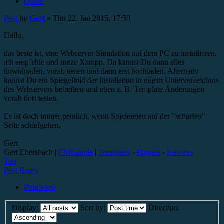
Quote
Post
by
Gert
»
Thu 22. Jan 2015, 17:50
Hallo,
das beste ist, eine Webserver Simulation auf dem PC zu installieren,
ich empfehle und nutze Xampp. Da kannst Du dann alles
downloaden, vorab testen und dann erst hochladen. Alternativ
kannst Du ein Spiegelbild der Installation in einem Unterverzeichnis
des Webservers betreiben und eben z. B. Template Änderungen
vorab dort testen.
Es ist doch immer peinlich, wenn Spielereien auf der "scharfen"
Seite schiefgehen,
Gert
Gert Ebersbach |
CMSimple
|
Templates
-
Plugins
-
Services
Top
Post Reply
Print view
Display:
Sort by:
Direction: