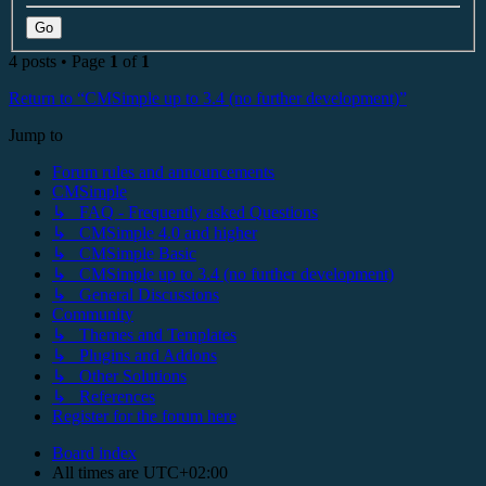
4 posts • Page
1
of
1
Return to “CMSimple up to 3.4 (no further development)”
Jump to
Forum rules and announcements
CMSimple
↳ FAQ - Frequently asked Questions
↳ CMSimple 4.0 and higher
↳ CMSimple Basic
↳ CMSimple up to 3.4 (no further development)
↳ General Discussions
Community
↳ Themes and Templates
↳ Plugins and Addons
↳ Other Solutions
↳ References
Register for the forum here
Board index
All times are
UTC+02:00