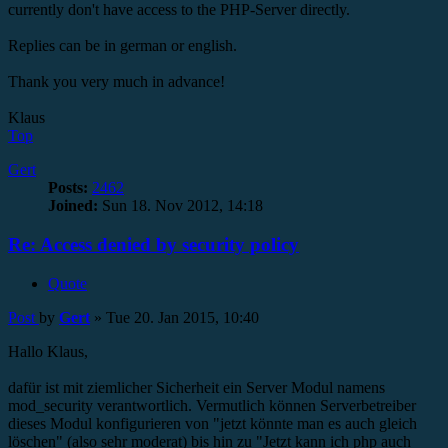
currently don't have access to the PHP-Server directly.
Replies can be in german or english.
Thank you very much in advance!
Klaus
Top
Gert
Posts:
2462
Joined:
Sun 18. Nov 2012, 14:18
Re: Access denied by security policy
Quote
Post
by
Gert
»
Tue 20. Jan 2015, 10:40
Hallo Klaus,
dafür ist mit ziemlicher Sicherheit ein Server Modul namens
mod_security verantwortlich. Vermutlich können Serverbetreiber
dieses Modul konfigurieren von "jetzt könnte man es auch gleich
löschen" (also sehr moderat) bis hin zu "Jetzt kann ich php auch