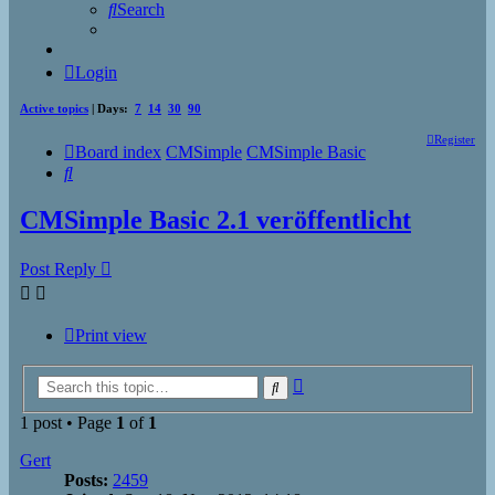
Search
Login
Active topics
| Days:
7
14
30
90
Register
Board index
CMSimple
CMSimple Basic
Search
CMSimple Basic 2.1 veröffentlicht
Post Reply
Print view
Advanced
Search
search
1 post • Page
1
of
1
Gert
Posts:
2459