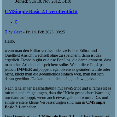
Joined:
Sun 18. Nov 2012, 14:18
CMSimple Basic 2.1 veröffentlicht
Quote
Post
by
Gert
»
Fri 14. Feb 2025, 08:25
Hallo,
wenn man den Editor verlässt oder zwischen Editor und
Quelltext Ansicht wechselt ohne zu speichern, dann ist das
ärgerlich. Deshalb gibt es diese PopUps, die daran erinnern, dass
man seine Arbeit doch speichern sollte. Wenn diese PopUps
jedoch
IMMER
aufpoppen, egal ob etwas geändert wurde oder
nicht, klickt man die gedankenlos einfach weg, man hat sich
daran gewöhnt. Da kann man die auch gleich weglassen.
Nach tagelanger Beschäftigung mit JavaScript und iFrames ist es
mir nun endlich gelungen, dass die "Nicht gespeichert Warnung"
nur dann aufpoppt, wenn auch etwas geändert wurde. Das und
einige weitere kleine Verbesserungen sind nun in
CMSimple
Basic 2.1
enthalten.
Den Download von
CMSimple Basic 2.1
und das ChangeLog