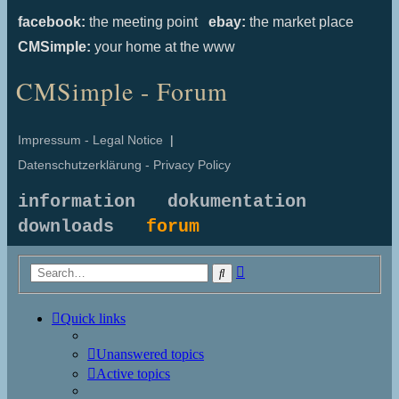
facebook:
the meeting point
ebay:
the market place
CMSimple:
your home at the www
CMSimple - Forum
Impressum - Legal Notice
|
Datenschutzerklärung - Privacy Policy
information
dokumentation
downloads
forum
Advanced
Search
search
Quick links
Unanswered topics
Active topics