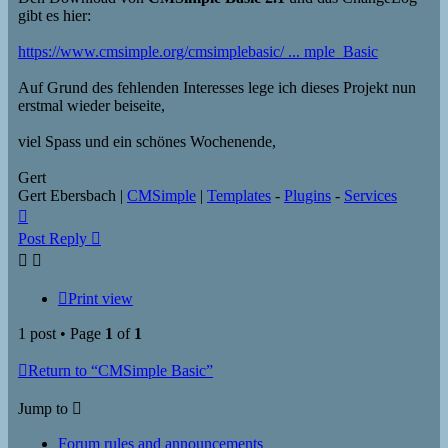
gibt es hier:
https://www.cmsimple.org/cmsimplebasic/ ... mple_Basic
Auf Grund des fehlenden Interesses lege ich dieses Projekt nun
erstmal wieder beiseite,
viel Spass und ein schönes Wochenende,
Gert
Gert Ebersbach |
CMSimple
|
Templates
-
Plugins
-
Services
Top
Post Reply
Print view
1 post • Page
1
of
1
Return to “CMSimple Basic”
Jump to
Forum rules and announcements