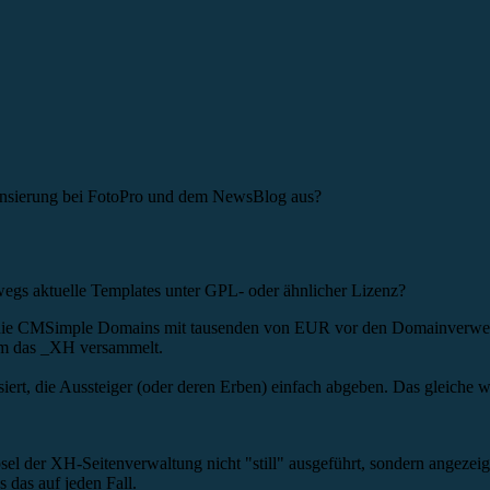
ensierung bei FotoPro und dem NewsBlog aus?
egs aktuelle Templates unter GPL- oder ähnlicher Lizenz?
die CMSimple Domains mit tausenden von EUR vor den Domainverwerte
 um das _XH versammelt.
rt, die Aussteiger (oder deren Erben) einfach abgeben. Das gleiche wä
l der XH-Seitenverwaltung nicht "still" ausgeführt, sondern angezeigt 
das auf jeden Fall.