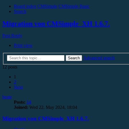
Board index
CMSimple
CMSimple Basic
Search
Migration von CMSimple_XH 1.6.7.
Post Reply
Print view
Advanced search
Search
12 posts
1
2
Next
beate
Posts:
14
Joined:
Wed 22. May 2024, 18:04
Migration von CMSimple_XH 1.6.7.