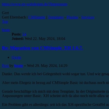
https://www.ge-webdesign.de/?Impressum
Gert
Gert Ebersbach |
CMSimple
|
Templates
-
Plugins
-
Services
Top
beate
Posts:
14
Joined:
Wed 22. May 2024, 18:04
Re: Migration von CMSimple_XH 1.6.7.
Quote
Post
by
beate
»
Wed 29. May 2024, 14:29
Danke. Das werde ich bei Gelegenheit wohl sogar tun. Und wie gesagt
Aber mein Ehrgeiz in bezug auf CMSimple Basic ist duchaus noch nic
Gerade beschäftige ich mich mit dem Template. In der Originalseite (
Anpassungen unter Basic. XH scheint sich da also noch nicht allzu s
Ein Problem gibt es allerdings: seit ich das XH-spezifische Geraffel 