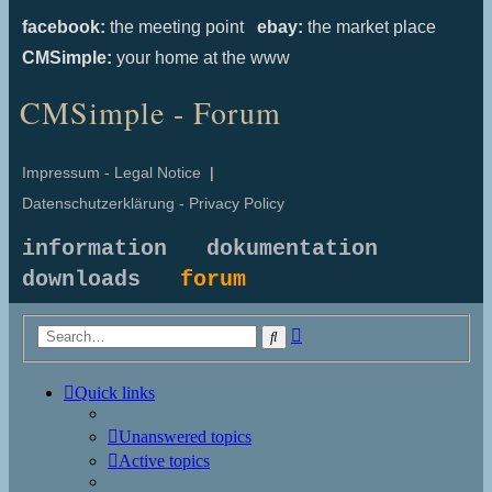
facebook:
the meeting point
ebay:
the market place
CMSimple:
your home at the www
CMSimple - Forum
Impressum - Legal Notice
|
Datenschutzerklärung - Privacy Policy
information
dokumentation
downloads
forum
Advanced
Search
search
Quick links
Unanswered topics
Active topics