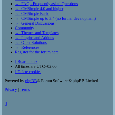
↳ FAQ - Frequently asked Questions
↳ CMSimple 4.0 and higher
↳ CMSimple Basic
↳ CMSimple up to 3.4 (no further development)
↳ General Discussions
Community
↳ Themes and Templates
↳ Plugins and Addons
↳ Other Solutions
↳ References
Register for the forum here
Board index
All times are
UTC+02:00
Delete cookies
Powered by
phpBB
® Forum Software © phpBB Limited
Privacy
|
Terms