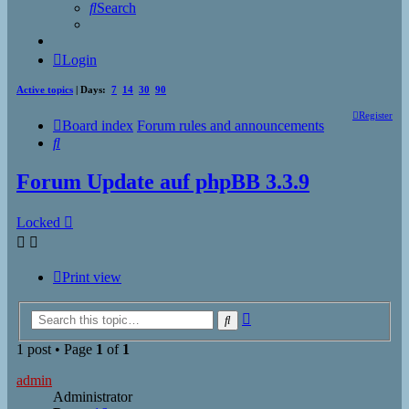
Search
Login
Active topics
| Days:
7
14
30
90
Register
Board index
Forum rules and announcements
Search
Forum Update auf phpBB 3.3.9
Locked
Print view
Advanced
Search
search
1 post • Page
1
of
1
admin
Administrator