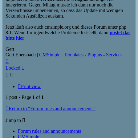
integrieren. Gegen Mittag musste ich dann nur noch die
Verzeichnisse umbenennen, so dass das Update mit wenigen
Sekunden Ausfallzeit auskam.
Jetzt läuft also auch cmsimple.org und dieses Forum unter php
8.1. Wenn Ihr irgendwelche Probleme feststellt, dann
postet das
bitte hier
,
Gert
Gert Ebersbach |
CMSimple
|
Templates
-
Plugins
-
Services
Top
Locked
Print view
1 post • Page
1
of
1
Return to “Forum rules and announcements”
Jump to
Forum rules and announcements
CMSimple