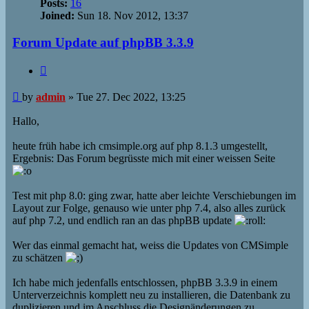
Posts:
16
Joined:
Sun 18. Nov 2012, 13:37
Forum Update auf phpBB 3.3.9
Quote
Post
by
admin
»
Tue 27. Dec 2022, 13:25
Hallo,
heute früh habe ich cmsimple.org auf php 8.1.3 umgestellt,
Ergebnis: Das Forum begrüsste mich mit einer weissen Seite
Test mit php 8.0: ging zwar, hatte aber leichte Verschiebungen im
Layout zur Folge, genauso wie unter php 7.4, also alles zurück
auf php 7.2, und endlich ran an das phpBB update
Wer das einmal gemacht hat, weiss die Updates von CMSimple
zu schätzen
Ich habe mich jedenfalls entschlossen, phpBB 3.3.9 in einem
Unterverzeichnis komplett neu zu installieren, die Datenbank zu
duplizieren und im Anschluss die Designänderungen zu