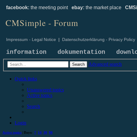
facebook:
the meeting point
ebay:
the market place
CMSi
CMSimple - Forum
Impressum - Legal Notice
|
Datenschutzerklärung - Privacy Policy
information
dokumentation
downl
Advanced search
Search
Quick links
Unanswered topics
Active topics
Search
Login
Active topics
| Days:
7
14
30
90