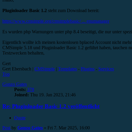
Pluginloader Basic 1.2
steht zum Download bereit:
https://www.cmsimple.org/cmsimplebasic/ ... enumanager
Es wurden php Warnungen unter php 8.4 beseitigt, die nur unter spezi
Eigentlich wollte ich meinen kostenlosen bplaced Account nicht mehr ve
CMSimple 5.18 und Pluginloader Basic 1.2 geführt haben, tauchen nur
Testzwecken behalten,
Gert
Gert Ebersbach |
CMSimple
|
Templates
-
Plugins
-
Services
Top
Gonzo Gates
Posts:
378
Joined:
Thu 19. Jan 2023, 21:46
Re: Pluginloader Basic 1.2 veröffentlicht
Quote
Post
by
Gonzo Gates
»
Fri 7. Mar 2025, 16:00