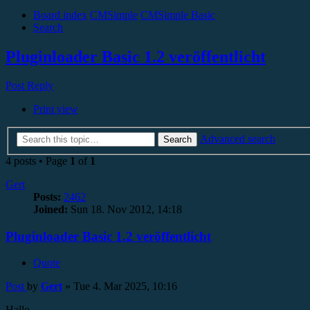
Board index
CMSimple
CMSimple Basic
Search
Pluginloader Basic 1.2 veröffentlicht
Post Reply
Print view
Advanced search
Search
4 posts • Page
1
of
1
Gert
Posts:
2462
Joined:
Sun 18. Nov 2012, 14:18
Pluginloader Basic 1.2 veröffentlicht
Quote
Post
by
Gert
»
Tue 4. Mar 2025, 10:16
Hallo,