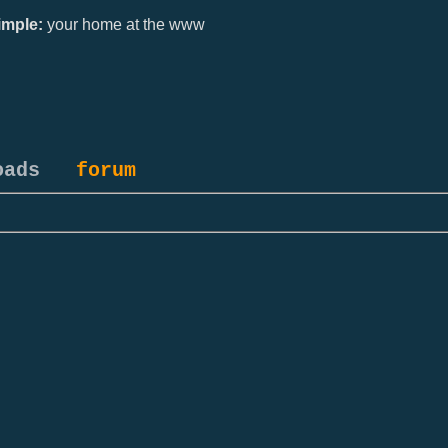
mple:
your home at the www
oads
forum