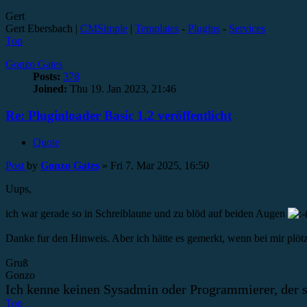
Gert
Gert Ebersbach |
CMSimple
|
Templates
-
Plugins
-
Services
Top
Gonzo Gates
Posts:
378
Joined:
Thu 19. Jan 2023, 21:46
Re: Pluginloader Basic 1.2 veröffentlicht
Quote
Post
by
Gonzo Gates
»
Fri 7. Mar 2025, 16:50
Uups,
ich war gerade so in Schreiblaune und zu blöd auf beiden Augen
Danke fur den Hinweis. Aber ich hätte es gemerkt, wenn bei mir plötzl
Gruß
Gonzo
Ich kenne keinen Sysadmin oder Programmierer, der s
Top