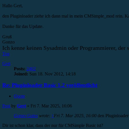
Hallo Gert,
den Pluginloader ziehe ich dann mal in mein CMSimple_mod rein. Ka o
Danke für das Update.
Gruß
Gonzo
Ich kenne keinen Sysadmin oder Programmierer, der s
Top
Gert
Posts:
2462
Joined:
Sun 18. Nov 2012, 14:18
Re: Pluginloader Basic 1.2 veröffentlicht
Quote
Post
by
Gert
»
Fri 7. Mar 2025, 16:06
Gonzo Gates
wrote:
↑
Fri 7. Mar 2025, 16:00
den Pluginloader
Dir ist schon klar, dass der nur für CMSimple Basic ist?