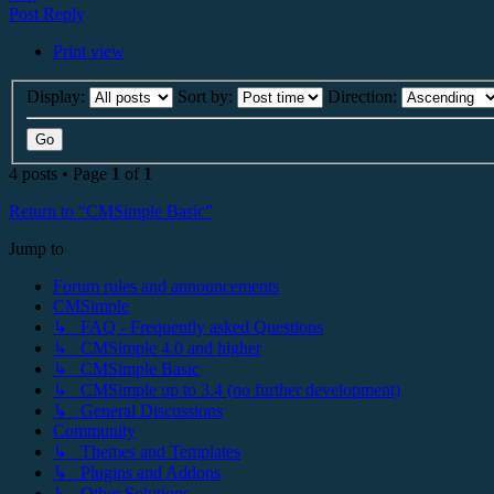
Post Reply
Print view
Display:
Sort by:
Direction:
4 posts • Page
1
of
1
Return to “CMSimple Basic”
Jump to
Forum rules and announcements
CMSimple
↳ FAQ - Frequently asked Questions
↳ CMSimple 4.0 and higher
↳ CMSimple Basic
↳ CMSimple up to 3.4 (no further development)
↳ General Discussions
Community
↳ Themes and Templates
↳ Plugins and Addons
↳ Other Solutions