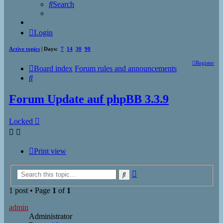
Search
Login
Active topics
| Days:
7
14
30
90
Register
Board index
Forum rules and announcements
Search
Forum Update auf phpBB 3.3.9
Locked
Print view
Advanced
Search
search
1 post • Page
1
of
1
admin
Administrator