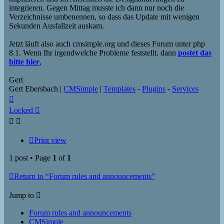
integrieren. Gegen Mittag musste ich dann nur noch die
Verzeichnisse umbenennen, so dass das Update mit wenigen
Sekunden Ausfallzeit auskam.
Jetzt läuft also auch cmsimple.org und dieses Forum unter php
8.1. Wenn Ihr irgendwelche Probleme feststellt, dann
postet das
bitte hier
,
Gert
Gert Ebersbach |
CMSimple
|
Templates
-
Plugins
-
Services
Top
Locked
Print view
1 post • Page
1
of
1
Return to “Forum rules and announcements”
Jump to
Forum rules and announcements
CMSimple