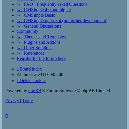
↳ FAQ - Frequently asked Questions
↳ CMSimple 4.0 and higher
↳ CMSimple Basic
↳ CMSimple up to 3.4 (no further development)
↳ General Discussions
Community
↳ Themes and Templates
↳ Plugins and Addons
↳ Other Solutions
↳ References
Register for the forum here
Board index
All times are
UTC+02:00
Delete cookies
Powered by
phpBB
® Forum Software © phpBB Limited
Privacy
|
Terms