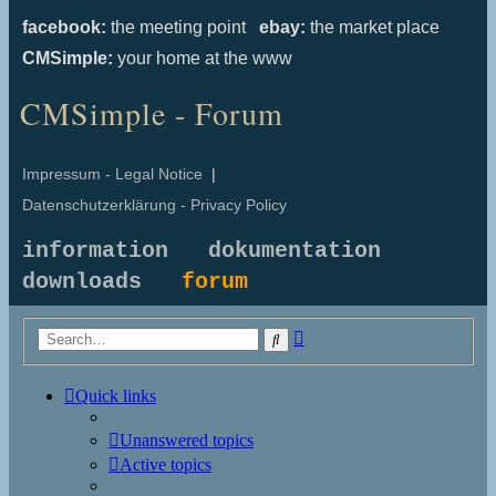
facebook:
the meeting point
ebay:
the market place
CMSimple:
your home at the www
CMSimple - Forum
Impressum - Legal Notice
|
Datenschutzerklärung - Privacy Policy
information
dokumentation
downloads
forum
Advanced
Search
search
Quick links
Unanswered topics
Active topics